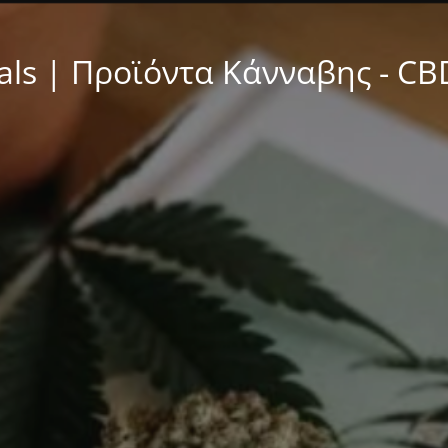
ls | Προϊόντα Κάνναβης - CBD